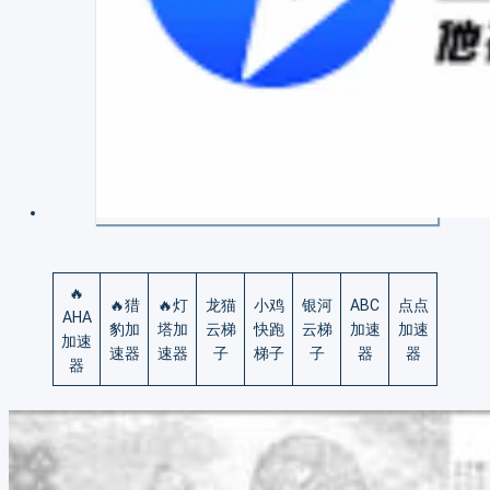
🔥
🔥猎
🔥灯
龙猫
小鸡
银河
ABC
点点
AHA
豹加
塔加
云梯
快跑
云梯
加速
加速
加速
速器
速器
子
梯子
子
器
器
器