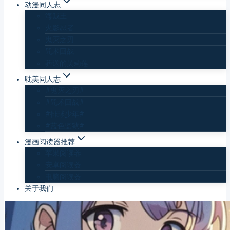
动漫同人志
海贼王
火影忍者
鬼灭之刃
咒术回战
葬送的芙莉莲
耽美同人志
#鬼灭之刃#
#咒术回战#
#排球少年#
#蓝色监狱#
漫画阅读器推荐
苹果阅读器
安卓阅读器
电脑阅读器
关于我们