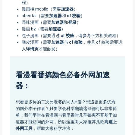
程）
漫画柜 mobile（需要
加速器
）
nhentai（需要
加速器
和
cf 校验
）
哔咔漫画（需要
加速器
和
登录
）
漫画 bz（需要
加速器
）
包子漫画（需要通过
cf 校验
，请参考下方相关教程）
嗨皮漫画（需要
加速器
与
cf 校验
，并且 cf 校验需要进
入
详情页
才能触发）
看漫看番搞颜色必备外网加速
器：
想看更多你的二次元老婆的同人H漫？想追更更多优秀
的国外本子作者？只要学会科学翻墙这些都可以非常简
单！我们平时在看漫画与看里番时几乎都离不开基于加
速器才能访问的外网，所以这里向大家推荐几款
高速上
外网工具
，帮助大家科学冲浪：