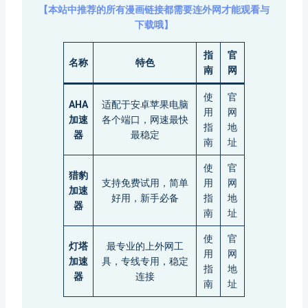
【本站中推荐的所有漫画链接都需要连外网才能观看与
下载哦】
指
官
名称
特色
南
网
使
官
AHA
适配于安卓苹果电脑
用
网
加速
各个端口，网速最快
指
地
器
最稳定
南
址
使
官
猎豹
支持免费试用，简单
用
网
加速
好用，新手必备
指
地
器
南
址
使
官
灯塔
最专业的上外网工
用
网
加速
具，专线专用，稳定
指
地
器
连接
南
址